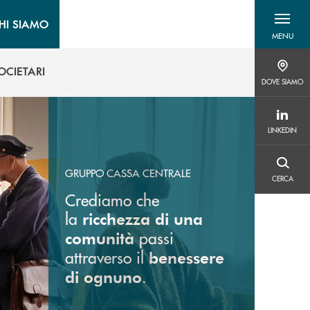
HI SIAMO
MENU
menu destra
OCIETARI
DOVE SIAMO
DOVE SIAMO
OCIETARI
LINKEDIN
LINKEDIN
CERCA
GRUPPO CASSA CENTRALE
CERCA
Crediamo che
la
ricchezza di una
passi
comunità
attraverso il
benessere
.
di ognuno