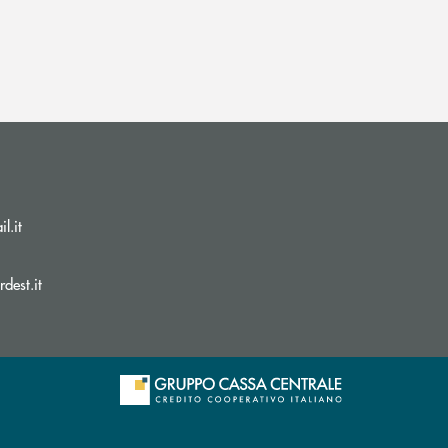
(si apre l’app di posta elettronica)
l.it
(si apre l’app di posta elettronica)
dest.it