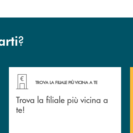
?
arti
Nord Est
Trova la filiale più vicina a te!
TROVA LA FILIALE PIÙ VICINA A TE
Trova la filiale più vicina a
te!