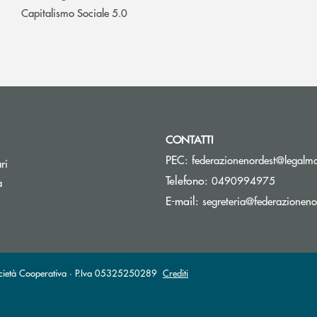
Capitalismo Sociale 5.0
CONTATTI
PEC:
federazionenordest@legalmai
ri
Telefono:
0490994975
à
E-mail:
segreteria@federazionenor
Società Cooperativa · P.Iva 05325250289
Crediti