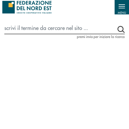
Salta al contenuto principale
MENU
premi invio per iniziare la ricerca