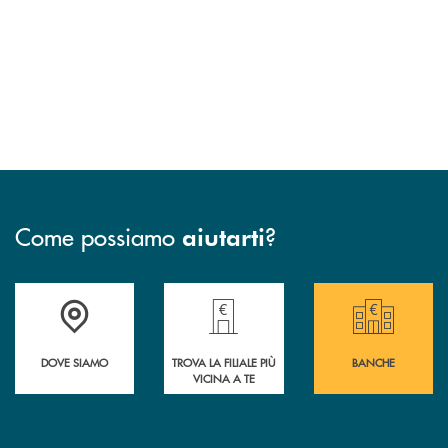
Come possiamo
?
aiutarti
Guarda dove è situata&nbsp; Federazione del Nord Est
Trova la filiale più vicina a te!
Le Banche aderenti a
DOVE SIAMO
TROVA LA FILIALE PIÙ
BANCHE
VICINA A TE