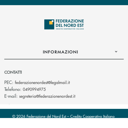
INFORMAZIONI
CONTATTI
(si apre l’app di posta elettro
PEC:
federazionenordest@legalmail.it
Telefono:
0490994975
(si apre l’app di posta elet
E-mail:
segreteria@federazionenordest.it
© 2026 Federazione del Nord Est – Credito Cooperativo Italiano
Società Cooperativa · P.Iva 05325250289
Crediti