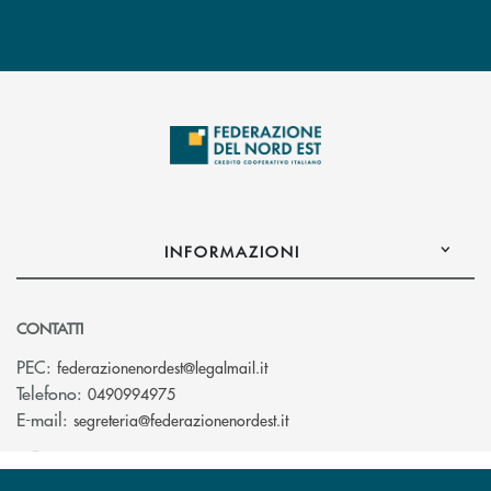
INFORMAZIONI
CONTATTI
(si apre l’app di posta elettro
PEC:
federazionenordest@legalmail.it
Telefono:
0490994975
(si apre l’app di posta elet
E-mail:
segreteria@federazionenordest.it