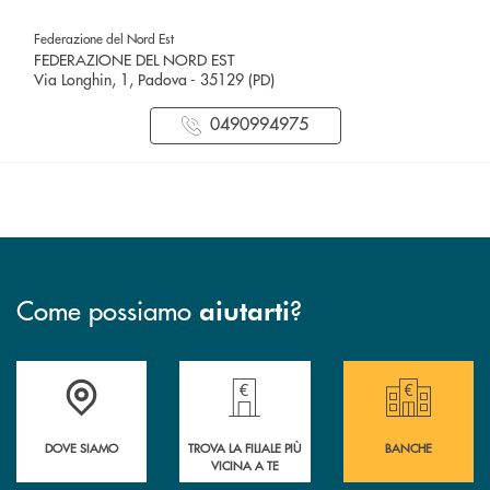
Federazione del Nord Est
FEDERAZIONE DEL NORD EST
Via Longhin, 1, Padova - 35129 (PD)
0490994975
Come possiamo
?
aiutarti
Guarda dove è situata&nbsp; Federazione del Nord Est
Trova la filiale più vicina a te!
Le Banche aderenti a
DOVE SIAMO
TROVA LA FILIALE PIÙ
BANCHE
VICINA A TE