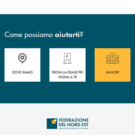
Come possiamo
?
aiutarti
Guarda dove è situata&nbsp; Federazione del Nord Est
Trova la filiale più vicina a te!
Le Banche aderenti a
DOVE SIAMO
TROVA LA FILIALE PIÙ
BANCHE
VICINA A TE