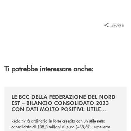
SHARE
Ti potrebbe interessare anche:
/news/comunicato-stampa-dati-di-bilancio-31122023/
LE BCC DELLA FEDERAZIONE DEL NORD
EST – BILANCIO CONSOLIDATO 2023
CON DATI MOLTO POSITIVI: UTILE
NETTO pari a 138,3 mln di euro
(+58,5%), PRESTITI A FAMIGLIE E
Redditività ordinaria in forte crescita con un utile netto
consolidato di 138,3 milioni di euro (+58,5%), eccellente
IMPRESE pari a 6,2 mld di EURO (-3,7%),