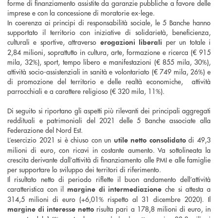
forme di finanziamento assistite da garanzie pubbliche a favore delle
imprese e con la concessione di moratorie ex-lege.
In coerenza ai principi di responsabilità sociale, le 5 Banche hanno
supportato il territorio con iniziative di solidarietà, beneficienza,
culturali e sportive, attraverso
per un totale i
erogazioni liberali
2,84 milioni, soprattutto in cultura, arte, formazione e ricerca (€ 915
mila, 32%), sport, tempo libero e manifestazioni (€ 855 mila, 30%),
attività socio-assistenziali in sanità e volontariato (€ 749 mila, 26%) e
di promozione del territorio e delle realtà economiche, attività
parrocchiali e a carattere religioso (€ 320 mila, 11%).
Di seguito si riportano gli aspetti più rilevanti dei principali aggregati
reddituali e patrimoniali del 2021 delle 5 Banche associate alla
Federazione del Nord Est.
L’esercizio 2021 si è chiuso con un
di 49,3
utile netto consolidato
milioni di euro, con ricavi in costante aumento. Va sottolineata la
crescita derivante dall’attività di finanziamento alle PMI e alle famiglie
per supportare lo sviluppo dei territori di riferimento.
Il risultato netto di periodo riflette il buon andamento dell’attività
caratteristica con il
che si attesta a
margine di intermediazione
314,5 milioni di euro (+6,01% rispetto al 31 dicembre 2020). Il
risulta pari a 178,8 milioni di euro, in
margine di interesse netto