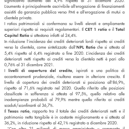
significativo aumento del 4,9% rispetto al 31 dicembre 2020.
L’aumento è principalmente ascrivibile all’erogazione di finanziamenti
assistiti da garanzia pubblica verso PMI e all’erogazione di mutui a
clientela privata.
I ratios patrimoniali si confermano su livelli elevati e ampliamente
superiori rispetto ai requisiti regolamentari. Il
e il
CET 1 ratio
Total
si attestano infatti al 24,4%.
Capital Ratio
In riduzione l’incidenza dei crediti deteriorati lordi rispetto ai crediti
verso la clientela, come sintetizzato dall’
che si attesta al
NPL Ratio
5,4% rispetto al 6,4% registrato a fine 2020. L’incidenza dei crediti
deteriorati netti rispetto ai crediti verso la clientela netti è pari allo
0,76% al 31 dicembre 2021.
I
, ispirati a una politica di
livelli di copertura del credito
accantonamenti prudenziale, risultano essere in ulteriore crescita. Il
livello di copertura dei crediti deteriorati si posiziona all’86,9%,
rispetto al 71,6% registrato nel 2020. Quello riferito alle posizioni
classificate in sofferenza si attesta al 97,5%, quello relativo alle
inadempienze probabili al 79,9% mentre quello riferito ai crediti
scaduti/sconfinanti al 36,7%.
Il
, rapporto tra il totale dei crediti deteriorati netti e il
Texas ratio
patrimonio netto tangibile è in costante miglioramento e si attesta al
36,2%, in riduzione rispetto al 42,1% registrato a dicembre 2020.
“Con oltre 21 miliardi di masse amministrate – commenta il