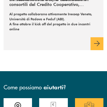
consortili del Credito Cooperativo,
realizzeranno un grande progetto per i
giovani
Al progetto collaborano attivamente Irecoop Veneto,
Università di Padova e Feduf (ABI).
A fine ottobre il kick off del progetto in due incontri
online
Come possiamo
?
aiutarti
Guarda dove è situata&nbsp; Federazione del Nord Est
Trova la filiale più vicina a te!
Le Banche aderenti a