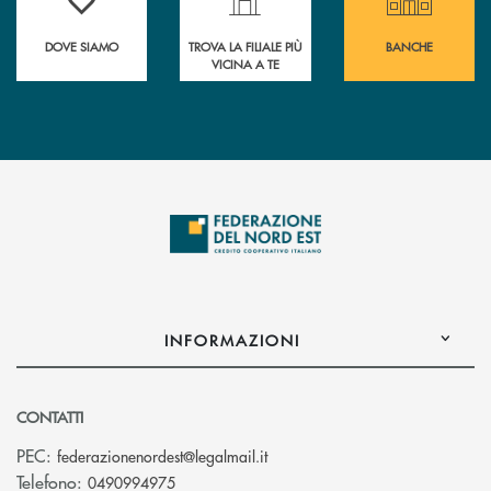
DOVE SIAMO
TROVA LA FILIALE PIÙ
BANCHE
VICINA A TE
INFORMAZIONI
CONTATTI
(si apre l’app di posta elettro
PEC:
federazionenordest@legalmail.it
Telefono:
0490994975