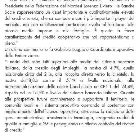
Presidente della Federazione del Nordest Lorenzo Liviero - le Banche
Socie rappresentano un asset importante e qualitativamente elevato
del credito veneto, che sa competere con i più importanti player del
mercato, ma con un’attenzione particolare rivolta al territorio, alle
piccole medie imprese e alle famiglie
.
È questa la forza
caratterizzante del credito cooperativo che noi rappresentiamo a
pieno.”
Un ultimo commento lo fa Gabriele Beggiato Coordinatore operativo
della Federazione.
“I nostri dati sono tutti superiori alla media del sistema bancario
italiano, dalla crescita degli impieghi, la nostra di 4,9%, quella
nazionale circa del 2 %, alla raccolta diretta verso la clientela, la
nostra dell’8,8% contro il 5,1% a livello nazionale, alla
patrimonializzazione delle nostre banche con un CET 1 del 24,4%,
rispetto ad un 15,5% a livello del sistema bancario italiano. Quanto
alle prospettive future continueremo a supportare il territorio, le
comunità locali e il sistema produttivo operando al contempo con
miglioramento dell’efficienza operativa, attraverso la riduzione delle
spese amministrative, investendo in tecnologia, erogando crediti di
qualità a famiglie e PMI e perseguendo un attento controllo del rischio
di credito”