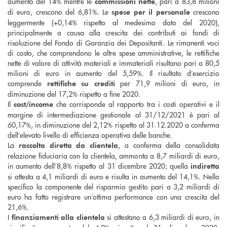
aumento del 14% mentre le
, pari a 83,8 milioni
commissioni nette
di euro, crescono del 6,81%. Le
crescono
spese per il personale
leggermente (+0,14% rispetto al medesimo dato del 2020),
principalmente a causa alla crescita dei contributi ai fondi di
risoluzione del Fondo di Garanzia dei Depositanti. Le rimanenti voci
di costo, che comprendono le altre spese amministrative, le rettifiche
nette di valore di attività materiali e immateriali risultano pari a 80,5
milioni di euro in aumento del 5,59%. Il risultato d’esercizio
comprende
per 71,9 milioni di euro, in
rettifiche su crediti
diminuzione del 17,2% rispetto a fine 2020.
Il
che corrisponde al rapporto tra i costi operativi e il
cost/income
margine di intermediazione gestionale al 31/12/2021 è pari al
60,17%, in diminuzione del 2,12% rispetto al 31.12.2020 a conferma
dell’elevato livello di efficienza operativa delle banche.
La
, a conferma della consolidata
raccolta diretta da clientela
relazione fiduciaria con la clientela, ammonta a 8,7 miliardi di euro,
in aumento dell’8,8% rispetto al 31 dicembre 2020; quella
indiretta
si attesta a 4,1 miliardi di euro e risulta in aumento del 14,1%. Nello
specifico la componente del risparmio gestito pari a 3,2 miliardi di
euro ha fatto registrare un’ottima performance con una crescita del
21,6%.
I
si attestano a 6,3 miliardi di euro, in
finanziamenti alla clientela