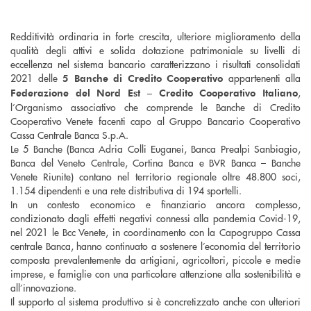
Redditività ordinaria in forte crescita, ulteriore miglioramento della
qualità degli attivi e solida dotazione patrimoniale su livelli di
eccellenza nel sistema bancario caratterizzano i risultati consolidati
2021 delle
appartenenti alla
5 Banche di Credito Cooperativo
,
Federazione del Nord Est – Credito Cooperativo Italiano
l’Organismo associativo che comprende le Banche di Credito
Cooperativo Venete facenti capo al Gruppo Bancario Cooperativo
Cassa Centrale Banca S.p.A.
Le 5 Banche (Banca Adria Colli Euganei, Banca Prealpi Sanbiagio,
Banca del Veneto Centrale, Cortina Banca e BVR Banca – Banche
Venete Riunite) contano nel territorio regionale oltre 48.800 soci,
1.154 dipendenti e una rete distributiva di 194 sportelli.
In un contesto economico e finanziario ancora complesso,
condizionato dagli effetti negativi connessi alla pandemia Covid-19,
nel 2021 le Bcc Venete, in coordinamento con la Capogruppo Cassa
centrale Banca, hanno continuato a sostenere l’economia del territorio
composta prevalentemente da artigiani, agricoltori, piccole e medie
imprese, e famiglie con una particolare attenzione alla sostenibilità e
all’innovazione.
Il supporto al sistema produttivo si è concretizzato anche con ulteriori