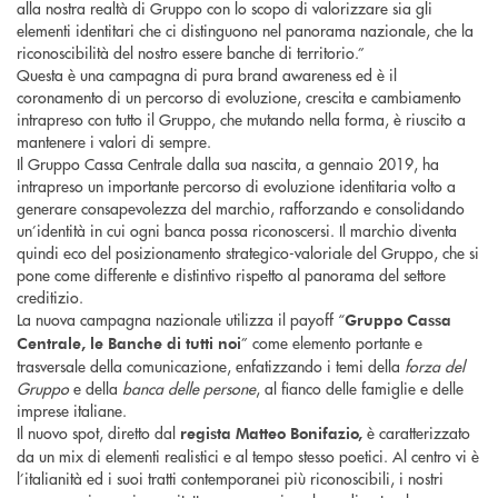
alla nostra realtà di Gruppo con lo scopo di valorizzare sia gli
elementi identitari che ci distinguono nel panorama nazionale, che la
riconoscibilità del nostro essere banche di territorio.”
Questa è una campagna di pura brand awareness ed è il
coronamento di un percorso di evoluzione, crescita e cambiamento
intrapreso con tutto il Gruppo, che mutando nella forma, è riuscito a
mantenere i valori di sempre.
Il Gruppo Cassa Centrale dalla sua nascita, a gennaio 2019, ha
intrapreso un importante percorso di evoluzione identitaria volto a
generare consapevolezza del marchio, rafforzando e consolidando
un’identità in cui ogni banca possa riconoscersi. Il marchio diventa
quindi eco del posizionamento strategico-valoriale del Gruppo, che si
pone come differente e distintivo rispetto al panorama del settore
creditizio.
La nuova campagna nazionale utilizza il payoff “
Gruppo Cassa
” come elemento portante e
Centrale, le Banche di tutti noi
trasversale della comunicazione, enfatizzando i temi della
forza del
Gruppo
e della
banca delle persone
, al fianco delle famiglie e delle
imprese italiane.
Il nuovo spot, diretto dal
è caratterizzato
regista Matteo Bonifazio,
da un mix di elementi realistici e al tempo stesso poetici. Al centro vi è
l’italianità ed i suoi tratti contemporanei più riconoscibili, i nostri