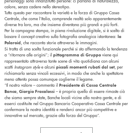
personaggi sono innanzitutto persone: ci parlano di naturalezza,
calore, senza cadere nello stereotipo.
Tutto questo per raccontare la varietà e la forza di Gruppo Cassa
Centrale, che come l’Italia, comprende realtà solo apparentemente
diverse tra loro, ma che insieme diventano più grandi e più forti.
Per la campagna stampa, in piena rivoluzione digitale, si è scelto di
basare il concept creativo sulla fotografia analogica istantanea:
la
, che racconta storie attraverso le immagini.
Polaroid
Si tratta di una scelta funzionale perché si sta affermando la tendenza
a “ritornare alle origini”; il
viene qui
pittogramma di Gruppo
rappresentato attraverso tante scene di vita quotidiana con alcuni
scatti
Instagram style
e alcuni
, per
piccoli momenti rubati dal set
richiamarlo senza vincoli eccessivi, in modo che anche lo spettatore
meno attento possa comunque coglierne il legame.
“Il nostro valore – commenta il
Presidente di Cassa Centrale
,
– è proprio quello di essere rimaste ciò
Banca
Giorgio Fracalossi
che siamo sempre state, Banche locali vicine alla nostra gente, e di
esserci costituite nel Gruppo Bancario Cooperativo Cassa Centrale per
confermare la nostra identità e renderci ancor più competitive e
innovative sul mercato, grazie alla forza del Gruppo”.