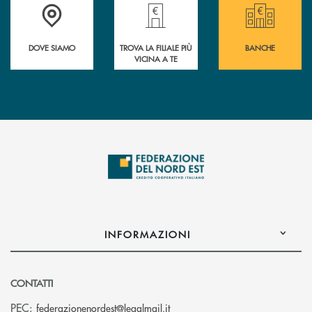
Guarda dove è situata&nbsp; Federazione del Nord Est
Trova la filiale più vicina a te!
Le Banche aderenti a
DOVE SIAMO
TROVA LA FILIALE PIÙ
BANCHE
VICINA A TE
INFORMAZIONI
CONTATTI
(si apre l’app di posta elettro
PEC:
federazionenordest@legalmail.it