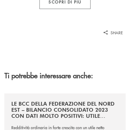
SCOPRI DI PIÙ
SHARE
Ti potrebbe interessare anche:
/news/comunicato-stampa-dati-di-bilancio-31122023/
LE BCC DELLA FEDERAZIONE DEL NORD
EST – BILANCIO CONSOLIDATO 2023
CON DATI MOLTO POSITIVI: UTILE
NETTO pari a 138,3 mln di euro
(+58,5%), PRESTITI A FAMIGLIE E
Redditività ordinaria in forte crescita con un utile netto