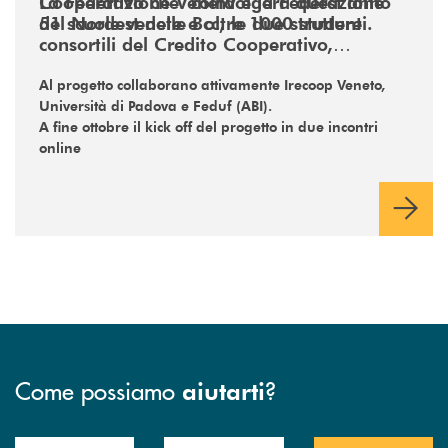
Cooperativo che coinvolgerà quest’anno
La Federazione Veneta e la Federazione
51 scuole venete e oltre 1000 studenti.
del Nordest delle Bcc, le due strutture
consortili del Credito Cooperativo,
realizzeranno un grande progetto per i
giovani
Al progetto collaborano attivamente Irecoop Veneto,
Università di Padova e Feduf (ABI).
A fine ottobre il kick off del progetto in due incontri
online
Come possiamo
?
aiutarti